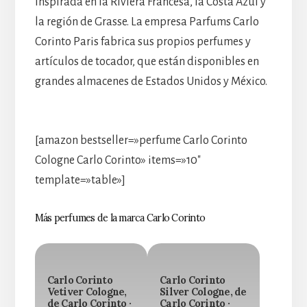
inspirada en la Riviera Francesa, la Costa Azul y
la región de Grasse. La empresa Parfums Carlo
Corinto Paris fabrica sus propios perfumes y
artículos de tocador, que están disponibles en
grandes almacenes de Estados Unidos y México.
[amazon bestseller=»perfume Carlo Corinto
Cologne Carlo Corinto» items=»10″
template=»table»]
Más perfumes de la marca Carlo Corinto
Carlo Corinto
Carlo Corinto
Vetiver Cologne,
Silver Cologne, de
de Carlo Corinto ·
Carlo Corinto ·