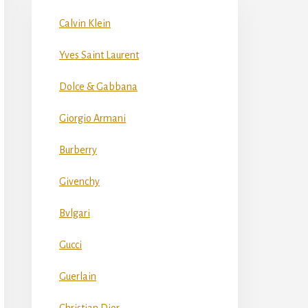
Calvin Klein
Yves Saint Laurent
Dolce & Gabbana
Giorgio Armani
Burberry
Givenchy
Bvlgari
Gucci
Guerlain