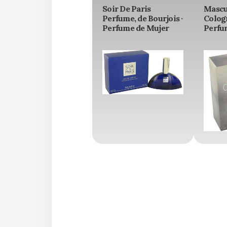
Soir De Paris
Mascu
Perfume, de Bourjois ·
Cologn
Perfume de Mujer
Perfu