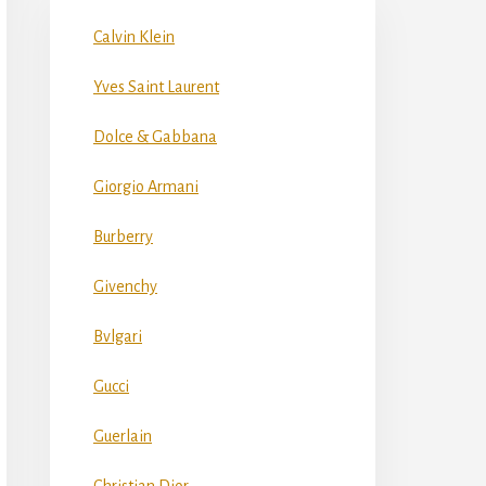
Calvin Klein
Yves Saint Laurent
Dolce & Gabbana
Giorgio Armani
Burberry
Givenchy
Bvlgari
Gucci
Guerlain