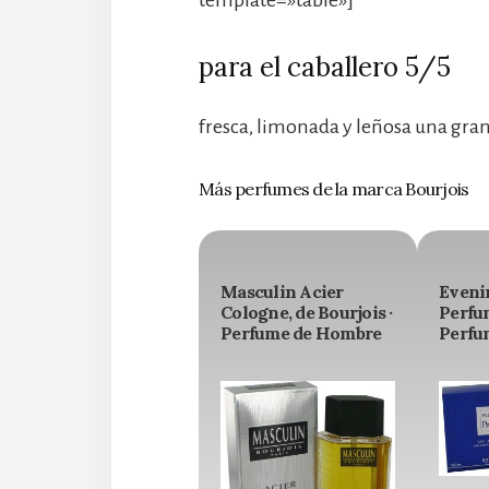
template=»table»]
para el caballero 5/5
fresca, limonada y leñosa una gr
Más perfumes de la marca Bourjois
Masculin Acier
Eveni
Cologne, de Bourjois ·
Perfum
Perfume de Hombre
Perfu