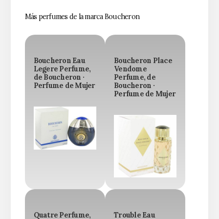
Más perfumes de la marca Boucheron
Boucheron Eau
Boucheron Place
Legere Perfume,
Vendome
de Boucheron ·
Perfume, de
Perfume de Mujer
Boucheron ·
Perfume de Mujer
Quatre Perfume,
Trouble Eau