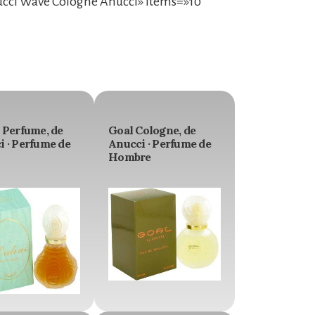
cci Wave Cologne Anucci» items=»10″
 Perfume, de
Goal Cologne, de
i · Perfume de
Anucci · Perfume de
Hombre