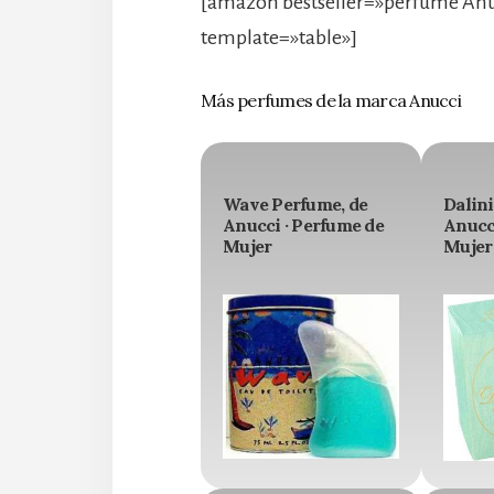
[amazon bestseller=»perfume Anu
template=»table»]
Más perfumes de la marca Anucci
Wave Perfume, de
Dalini
Anucci · Perfume de
Anucc
Mujer
Mujer