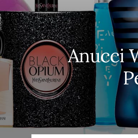
Anucci W
P