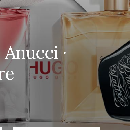
 Anucci ·
re