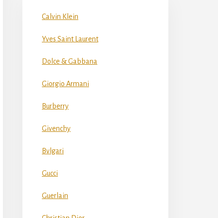
Calvin Klein
Yves Saint Laurent
Dolce & Gabbana
Giorgio Armani
Burberry
Givenchy
Bvlgari
Gucci
Guerlain