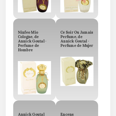
Ninfeo Mio
Ce Soir Ou Jamais
Cologne, de
Perfume, de
Annick Goutal ·
Annick Goutal ·
Perfume de
Perfume de Mujer
Hombre
Annick Goutal
Encens