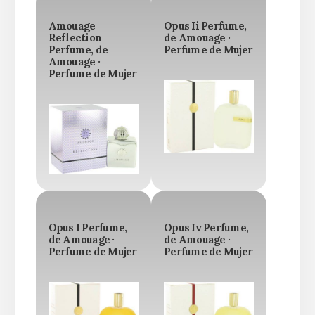
Amouage
Opus Ii Perfume,
Reflection
de Amouage ·
Perfume, de
Perfume de Mujer
Amouage ·
Perfume de Mujer
Opus I Perfume,
Opus Iv Perfume,
de Amouage ·
de Amouage ·
Perfume de Mujer
Perfume de Mujer