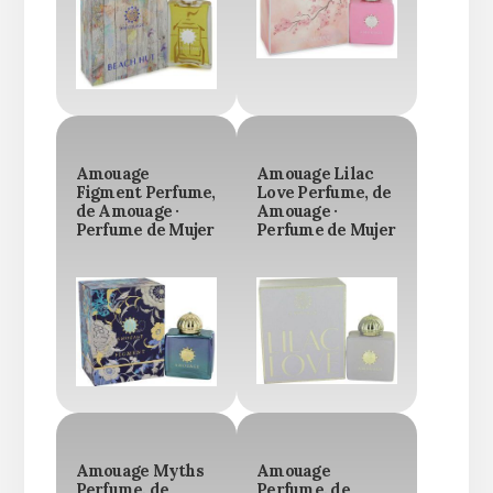
Amouage
Amouage Lilac
Figment Perfume,
Love Perfume, de
de Amouage ·
Amouage ·
Perfume de Mujer
Perfume de Mujer
Amouage Myths
Amouage
Perfume, de
Perfume, de