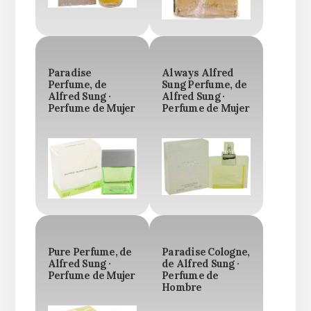
Paradise
Always Alfred
Perfume, de
Sung Perfume, de
Alfred Sung ·
Alfred Sung ·
Perfume de Mujer
Perfume de Mujer
Pure Perfume, de
Paradise Cologne,
Alfred Sung ·
de Alfred Sung ·
Perfume de Mujer
Perfume de
Hombre