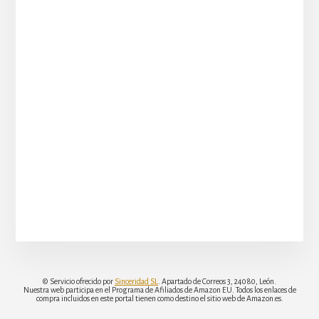
© Servicio ofrecido por
Sinceridad SL
. Apartado de Correos 3, 24080, León.
Nuestra web participa en el Programa de Afiliados de Amazon EU. Todos los enlaces de
compra incluidos en este portal tienen como destino el sitio web de Amazon.es.