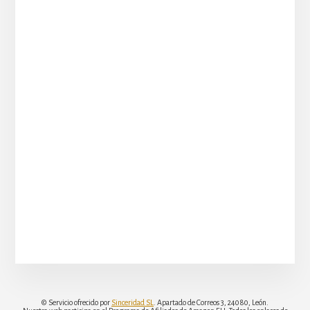
© Servicio ofrecido por
Sinceridad SL
. Apartado de Correos 3, 24080, León.