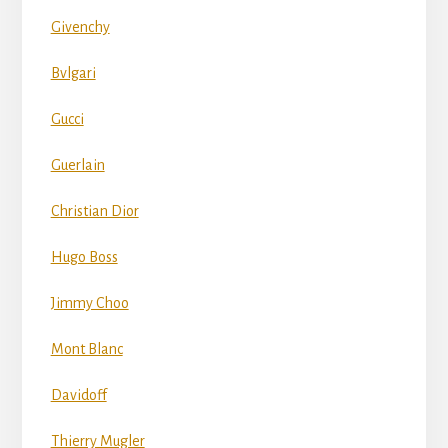
Givenchy
Bvlgari
Gucci
Guerlain
Christian Dior
Hugo Boss
Jimmy Choo
Mont Blanc
Davidoff
Thierry Mugler