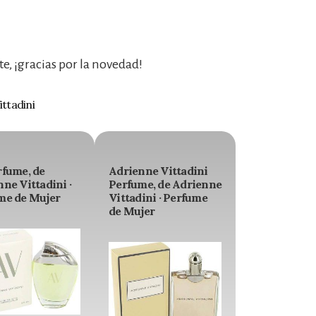
, ¡gracias por la novedad!
ttadini
rfume, de
Adrienne Vittadini
ne Vittadini ·
Perfume, de Adrienne
me de Mujer
Vittadini · Perfume
de Mujer