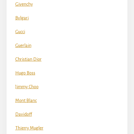
Givenchy
Bvlgari
Gucci
Guerlain
Christian Dior
Hugo Boss
Jimmy Choo
Mont Blanc
Davidoff
Thierry Mugler