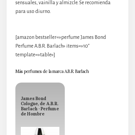
sensuales, vainilla y almizcle. Se recomienda
para uso diurno.
[amazon bestseller=»perfume James Bond
Perfume A.B.R. Barlach» items=»10″
template=»table»]
Más perfumes de la marca A.B.R. Barlach
James Bond
Cologne, de A.B.R.
Barlach · Perfume
de Hombre