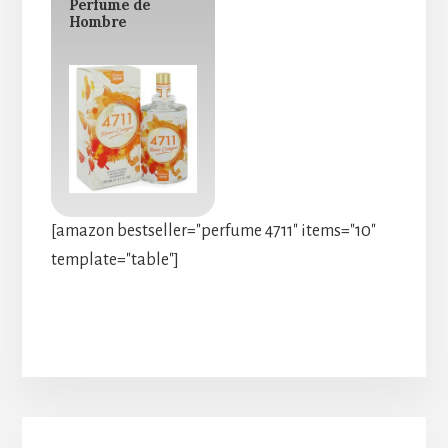
Perfume de
Hombre
[amazon bestseller="perfume 4711" items="10"
template="table"]
Barra